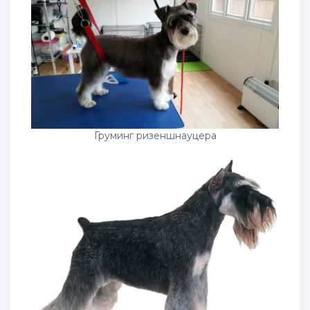
Груминг ризеншнауцера