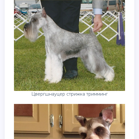
Цвергшнауцер стрижка тримминг