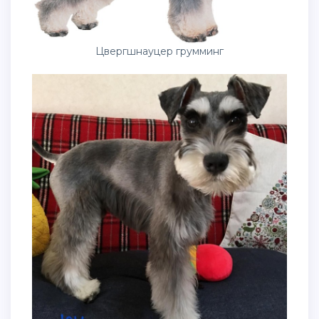
Цвергшнауцер грумминг