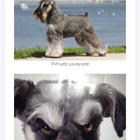
Ритцер шнауцер