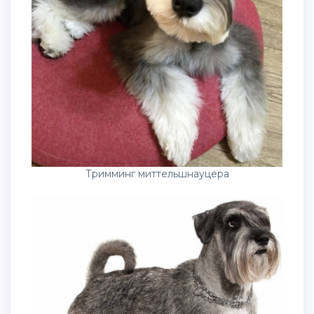
Тримминг миттельшнауцера