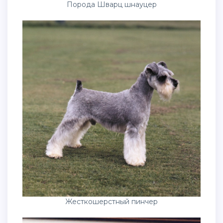
Порода Шварц шнауцер
Жесткошерстный пинчер