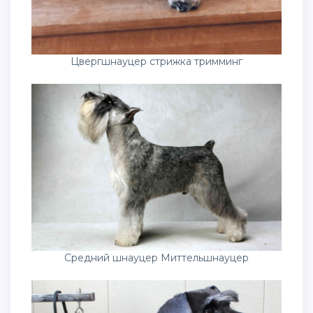
Цвергшнауцер стрижка тримминг
Средний шнауцер Миттельшнауцер