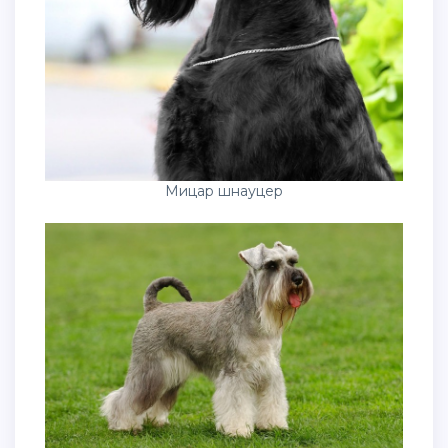
Мицар шнауцер