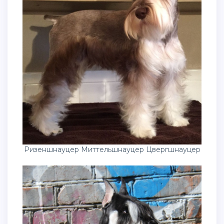
Ризеншнауцер Миттельшнауцер Цвергшнауцер