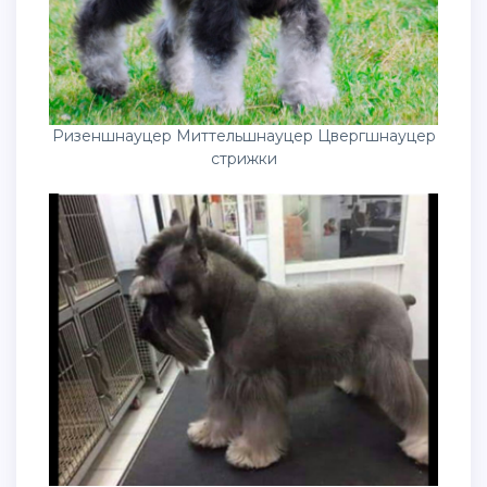
Ризеншнауцер Миттельшнауцер Цвергшнауцер
стрижки