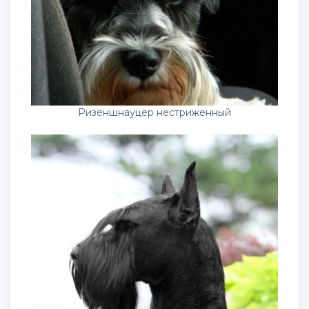
Ризеншнауцер нестриженный