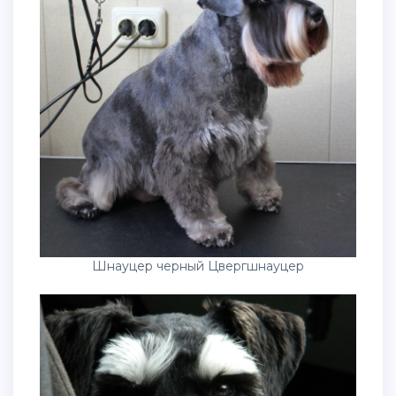
Шнауцер черный Цвергшнауцер