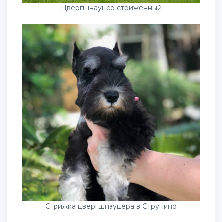
Цвергшнауцер стриженный
Стрижка цвергшнауцера в Струнино