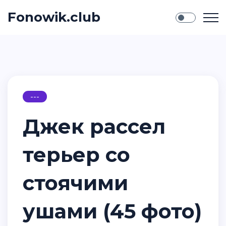
Fonowik.club
---
Джек рассел
терьер со
стоячими
ушами (45 фото)