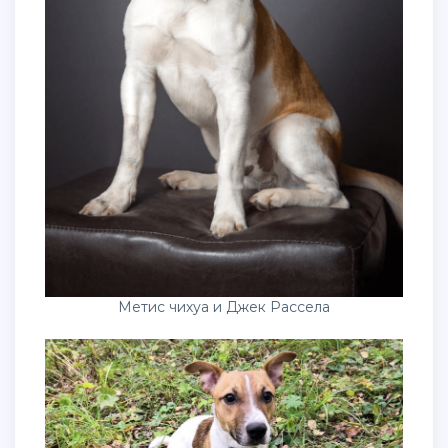
Метис чихуа и Джек Рассела