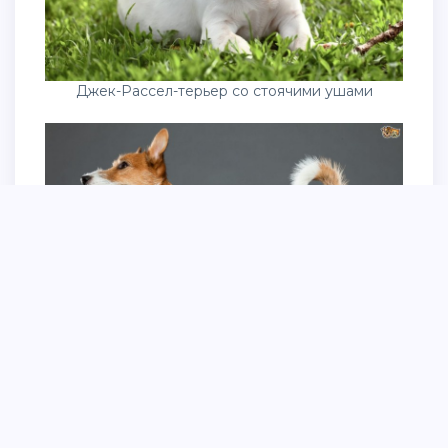
Джек-Рассел-терьер со стоячими ушами
Джек Рассел пинчер