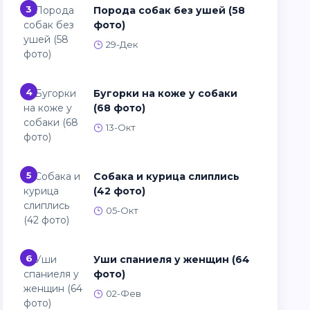
3
Порода собак без ушей (58
фото)
29-Дек
4
Бугорки на коже у собаки
(68 фото)
13-Окт
5
Собака и курица слиплись
(42 фото)
05-Окт
6
Уши спаниеля у женщин (64
фото)
02-Фев