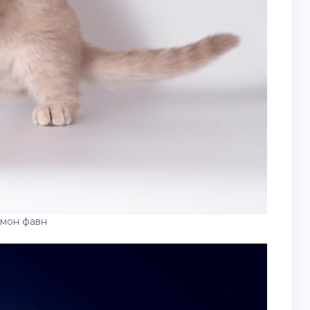
мон фавн