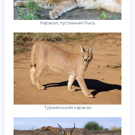
Каракал, пустынная Рысь
Туркменский каракал