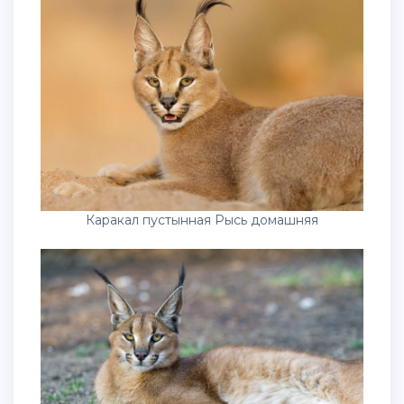
Каракал пустынная Рысь домашняя