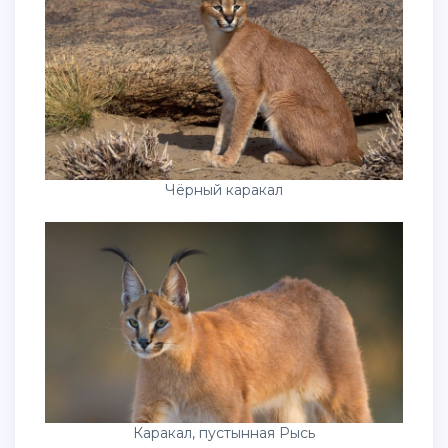
Чёрный каракал
Каракал, пустынная Рысь