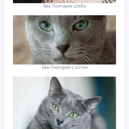
Ева Лонгория Шеба
Ева Лонгория с котом