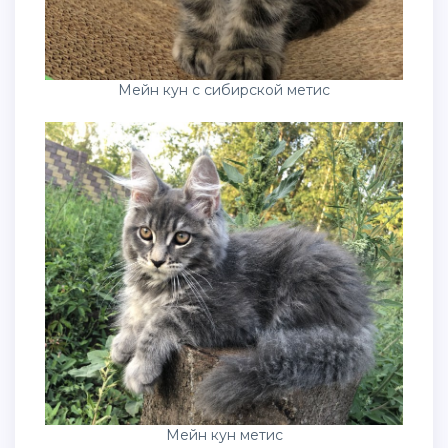
Мейн кун с сибирской метис
Мейн кун метис