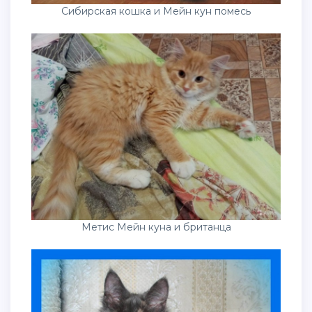
Сибирская кошка и Мейн кун помесь
Метис Мейн куна и британца