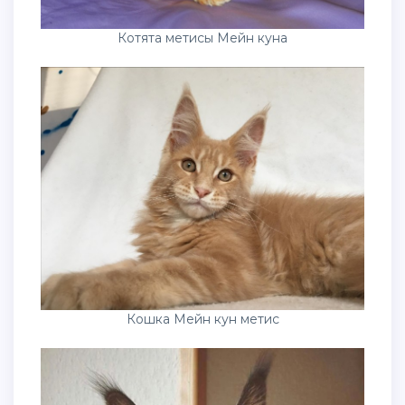
Котята метисы Мейн куна
Кошка Мейн кун метис