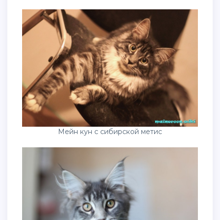
Мейн кун с сибирской метис