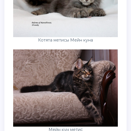
Котята метисы Мейн куна
Мейн кун метис