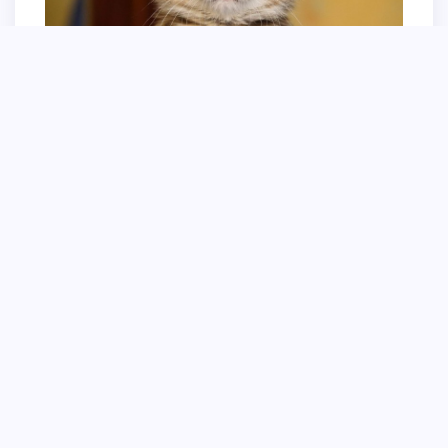
Кот с испуганными глазами
Испуганный черный кот