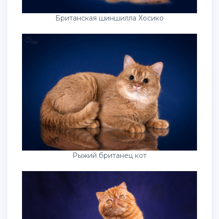
Британская шиншилла Хосико
Рыжий британец кот