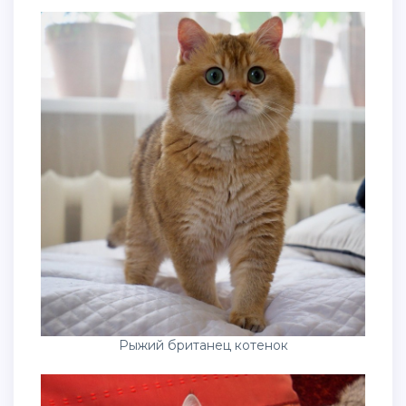
Рыжий британец котенок