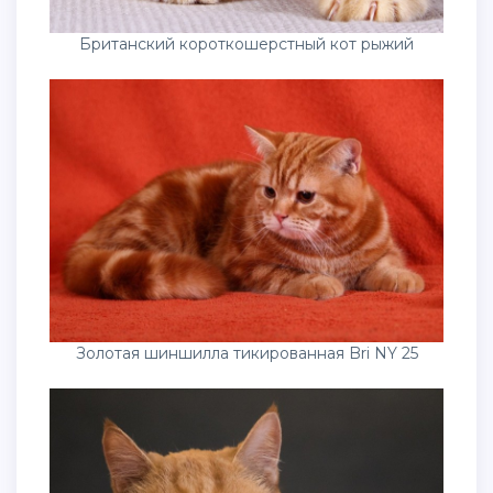
Британский короткошерстный кот рыжий
Золотая шиншилла тикированная Bri NY 25