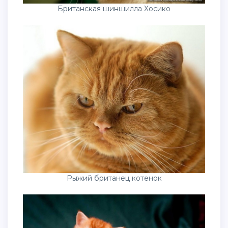
Британская шиншилла Хосико
Рыжий британец котенок