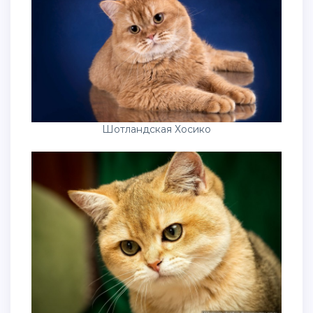
Шотландская Хосико