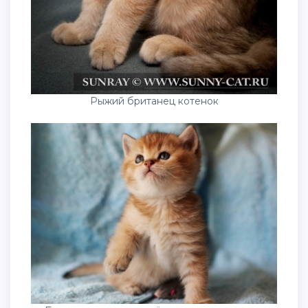
Рыжий британец котенок