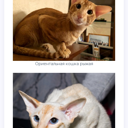
Ориентальная кошка рыжая