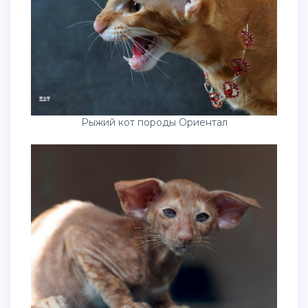
Рыжий кот породы Ориентал