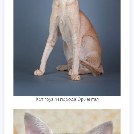
Кот грузин порода Ориентал