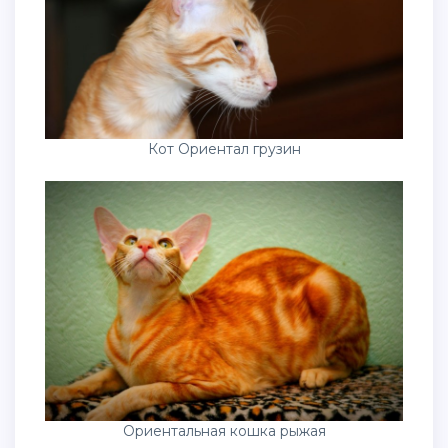
Кот Ориентал грузин
Ориентальная кошка рыжая