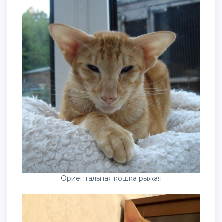
Ориентальная кошка рыжая