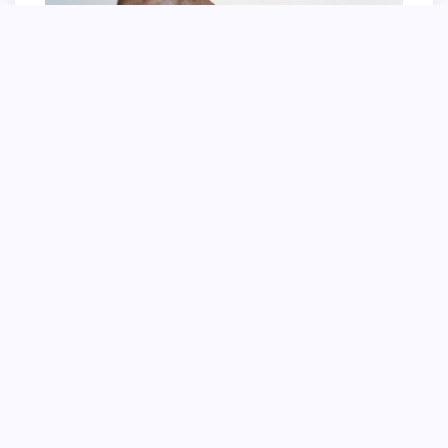
Ориентальный кот грузин