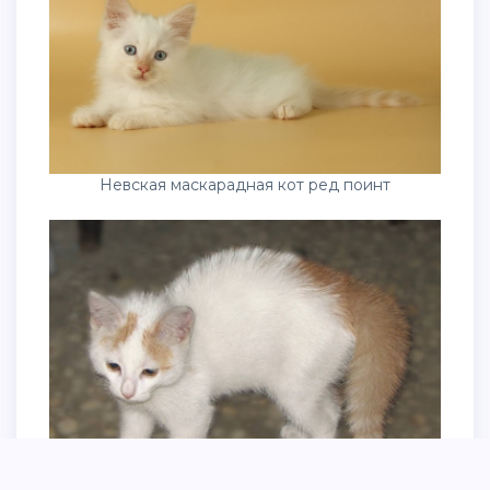
Невская маскарадная кот ред поинт