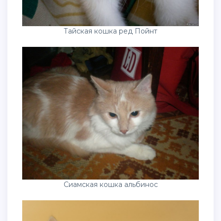
Тайская кошка ред Пойнт
Сиамская кошка альбинос