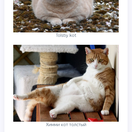
Tolstiy kot
Химми кот толстый