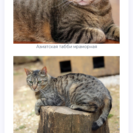
Азиатская табби мраморная