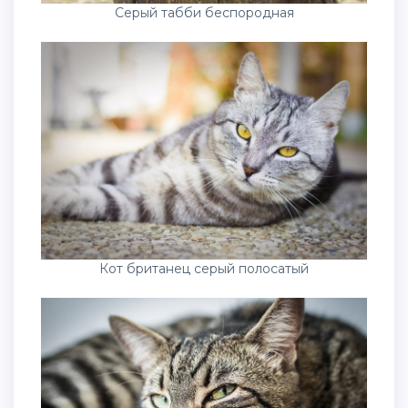
Серый табби беспородная
Кот британец серый полосатый