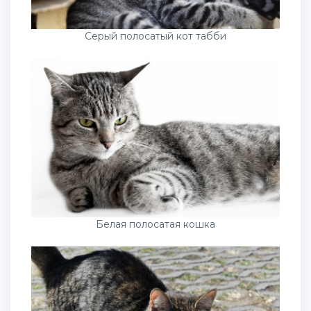
Серый полосатый кот табби
Белая полосатая кошка