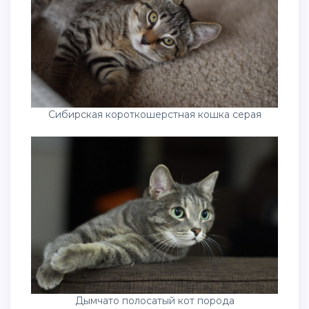
Сибирская короткошерстная кошка серая
Дымчато полосатый кот порода