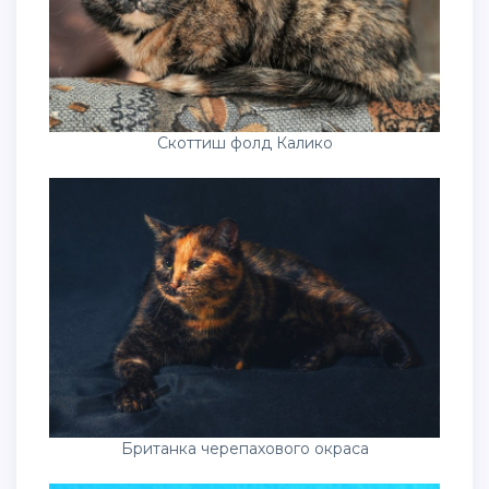
Скоттиш фолд Калико
Британка черепахового окраса