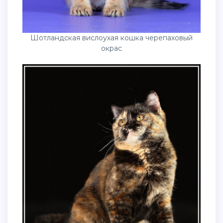
Шотландская вислоухая кошка черепаховый
окрас