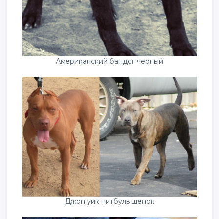
Американский бандог черный
Джон уик питбуль щенок