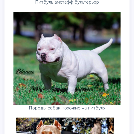
Питбуль амстафф бультерьер
Породы собак похожие на питбуля