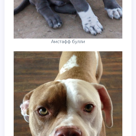
Амстафф булли