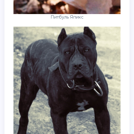
Питбуль Япикс