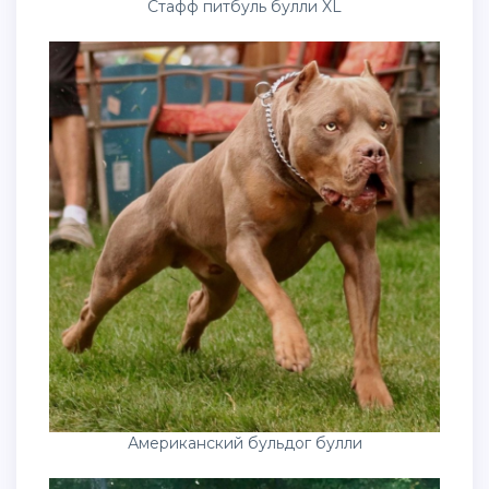
Стафф питбуль булли XL
Американский бульдог булли