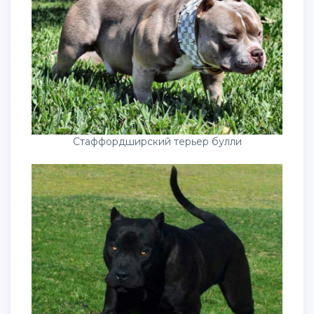
Стаффордширский терьер булли