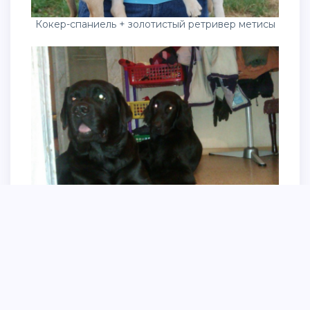
Кокер-спаниель + золотистый ретривер метисы
Кокер лабрадор