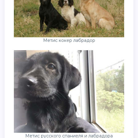
Метис кокер лабрадор
Метис русского спаниеля и лабрадора