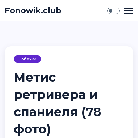
Fonowik.club
Собачки
Метис
ретривера и
спаниеля (78
фото)