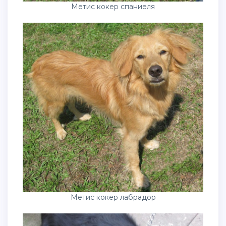
Метис кокер спаниеля
Метис кокер лабрадор