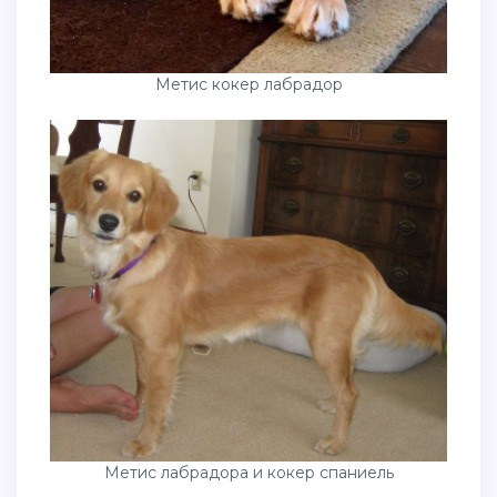
Метис кокер лабрадор
Метис лабрадора и кокер спаниель