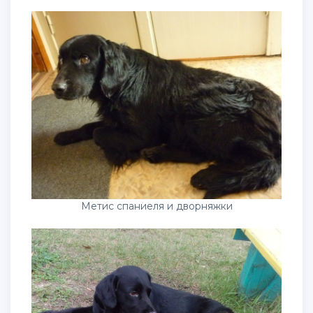
Метис спаниеля и дворняжки