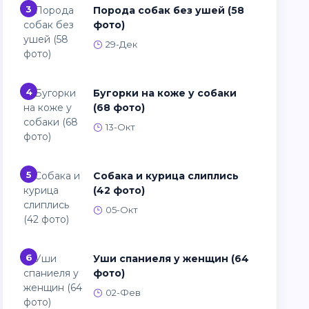
3
Порода собак без ушей (58
фото)
29-Дек
4
Бугорки на коже у собаки
(68 фото)
13-Окт
5
Собака и курица слиплись
(42 фото)
05-Окт
6
Уши спаниеля у женщин (64
фото)
02-Фев