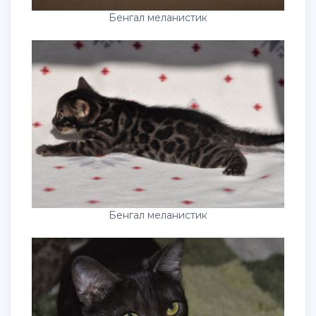
Бенгал меланистик
Бенгал меланистик