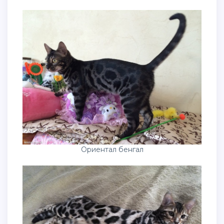
Ориентал бенгал