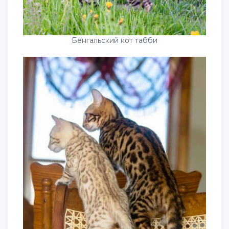
Бенгальский кот табби