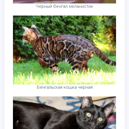
Черный бенгал меланистик
Бенгальская кошка черная