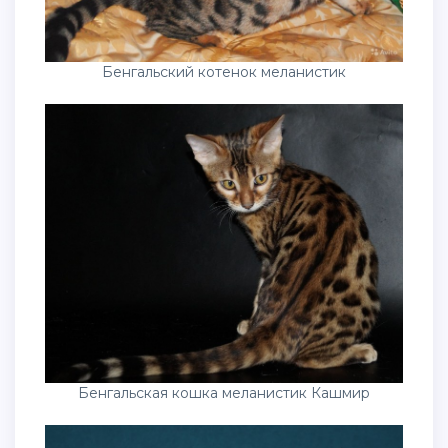
Бенгальский котенок меланистик
Бенгальская кошка меланистик Кашмир