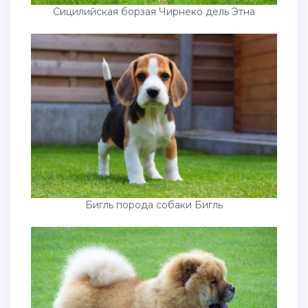
Сицилийская борзая Чирнеко дель Этна
Бигль порода собаки Бигль