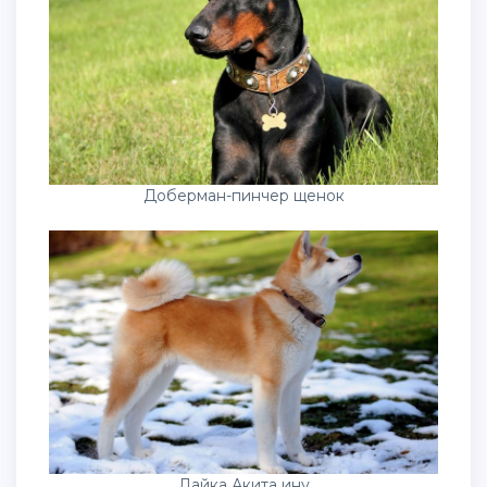
Доберман-пинчер щенок
Лайка Акита ину