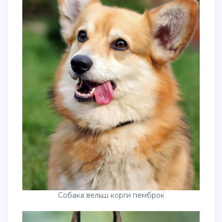
Собака вельш корги пемброк