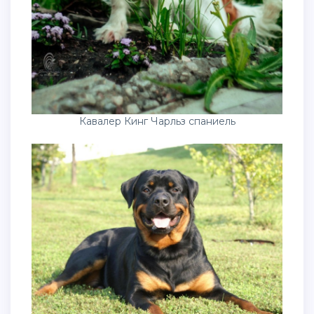
Кавалер Кинг Чарльз спаниель