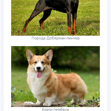
Порода Доберман-пинчер
Корги пемброк