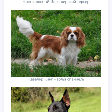
Чистокровный Йоркширский терьер
Кавалер Кинг Чарльз спаниель