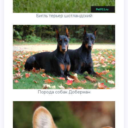
Бигль терьер шотландский
Порода собак Доберман