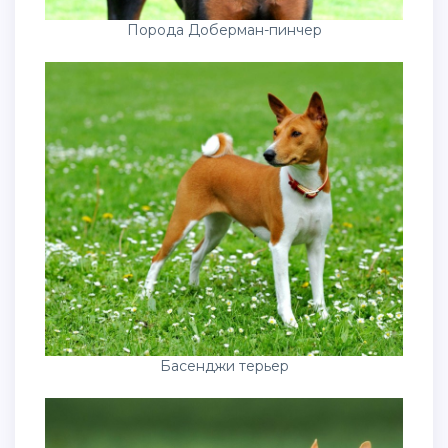
Порода Доберман-пинчер
Басенджи терьер