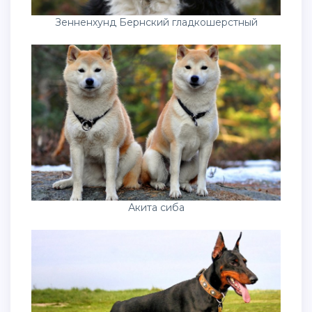
Зенненхунд Бернский гладкошерстный
Акита сиба