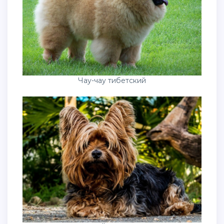
Чау-чау тибетский