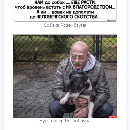
Собака Розенбаума
Бультерьер Розенбаума