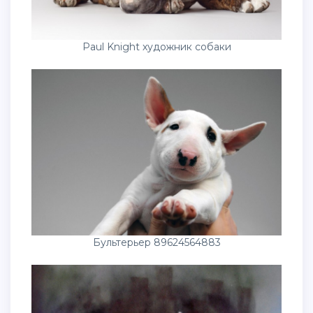
Paul Knight художник собаки
Бультерьер 89624564883