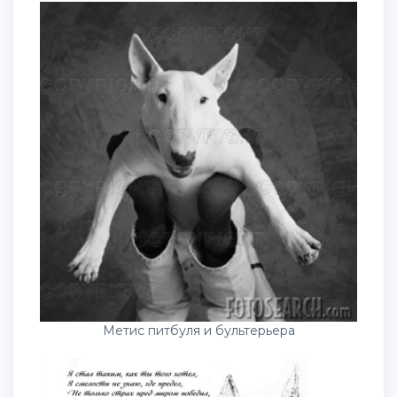
Метис питбуля и бультерьера