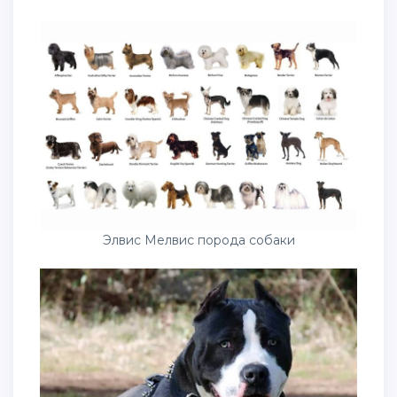
Элвис Мелвис порода собаки