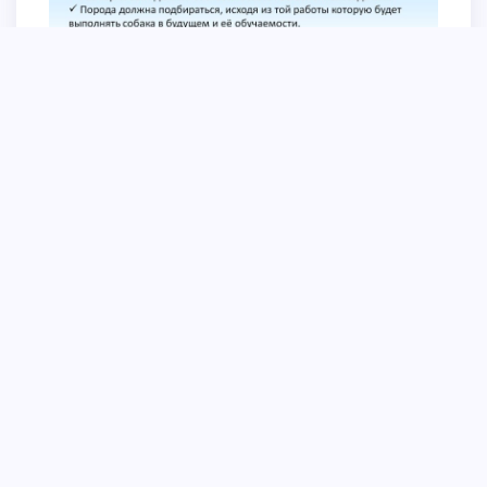
Служебные породы
Классификации пород собак международной
кинологической Федерации