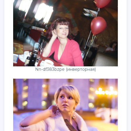
Nn-df383bzpe (инверторная)