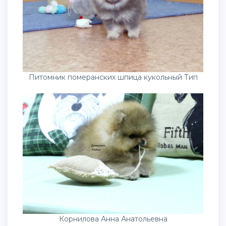
Питомник померанских шпица кукольный Тип
Корнилова Анна Анатольевна