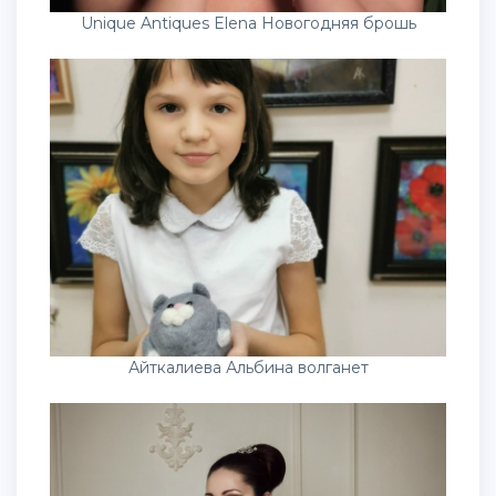
Unique Antiques Elena Новогодняя брошь
Айткалиева Альбина волганет