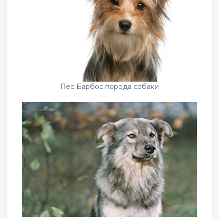
Пес Барбос порода собаки