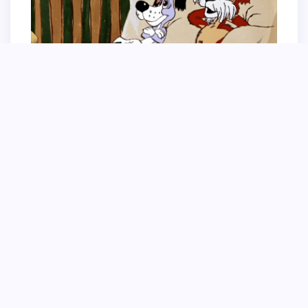
Терьер дворняга