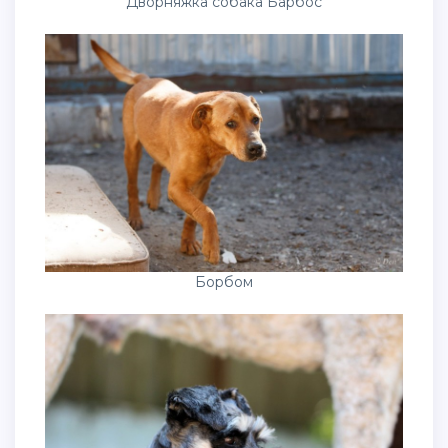
Дворняжка собака Барбос
Борбом