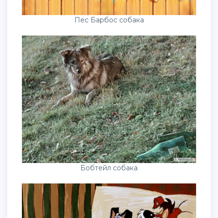
Пес Барбос собака
Бобтейл собака