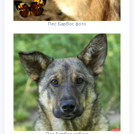
Пес Барбос фото
Пес Барбос собака