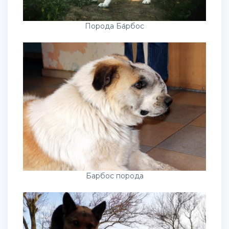
Порода Ба́рбос
Барбос порода