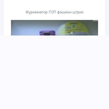
Фурминатор ПЭТ фэшион штрих
Фурминатор д/к больших короткошерстных
пород short hair large Cat 7 см113386