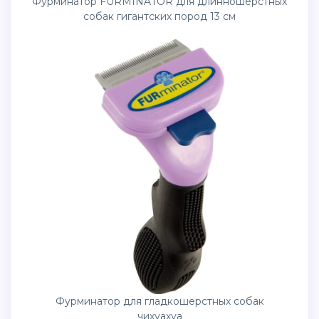
Фурминатор FURMINATOR для длинношерстных
собак гигантских пород 13 см
Фурминатор для гладкошерстных собак
чихуахуа