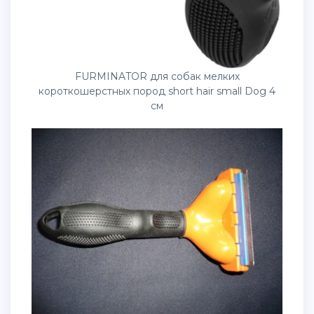
FURMINATOR для собак мелких
короткошерстных пород short hair small Dog 4
см