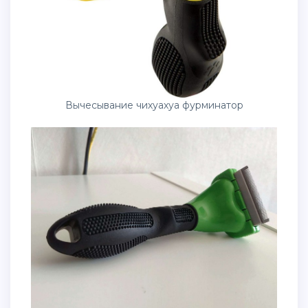
Вычесывание чихуахуа фурминатор