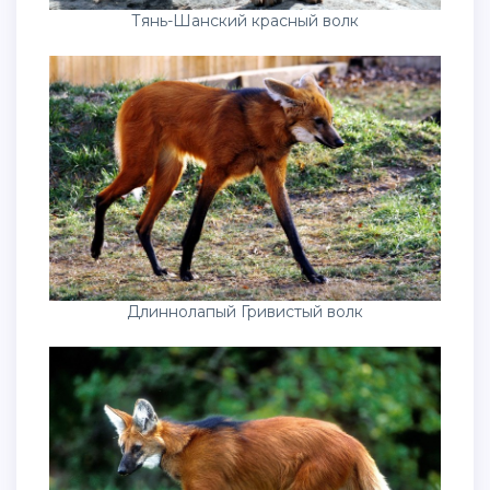
Тянь-Шанский красный волк
Длиннолапый Гривистый волк