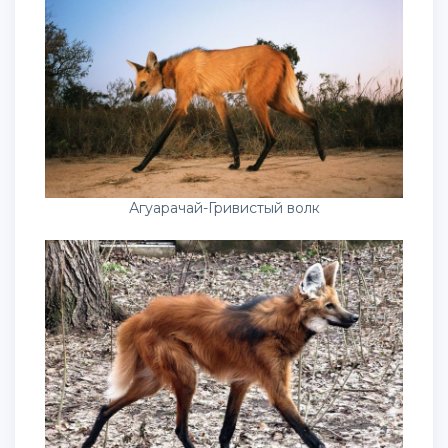
Агуарачай-Гривистый волк