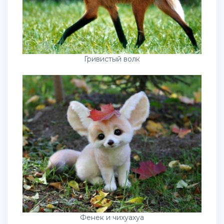
Гривистый волк
Фенек и чихуахуа