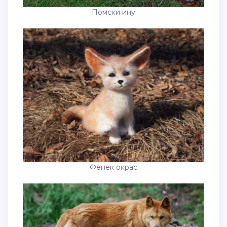
Помски ину
Фенек окрас