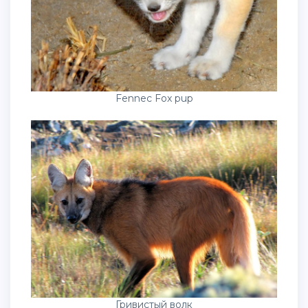
Fennec Fox pup
Гривистый волк