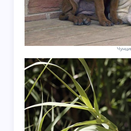
Чунци