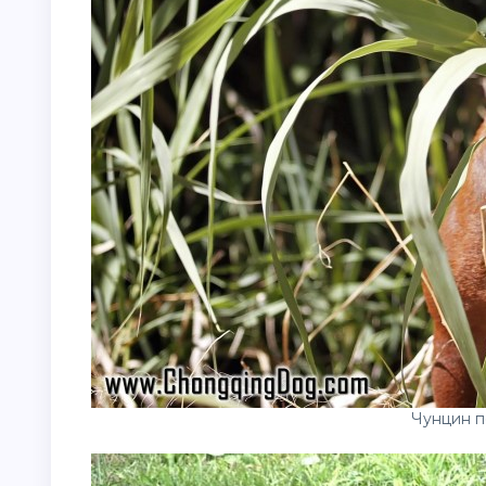
Чунцин п