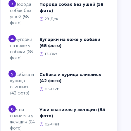
3
Порода собак без ушей (58
фото)
29-Дек
4
Бугорки на коже у собаки
(68 фото)
13-Окт
5
Собака и курица слиплись
(42 фото)
05-Окт
6
Уши спаниеля у женщин (64
фото)
02-Фев