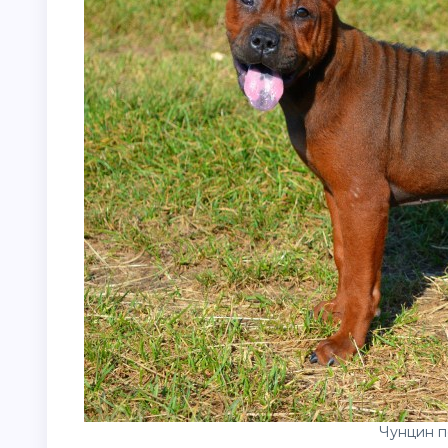
Чунцин п