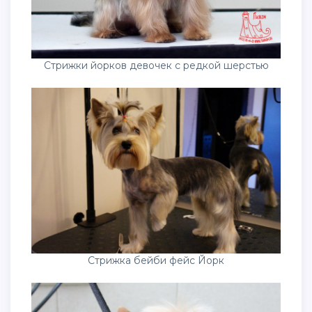
Стрижки йорков девочек с редкой шерстью
Стрижка бейби фейс Йорк