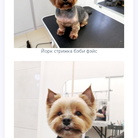
Йорк стрижка бэби фэйс