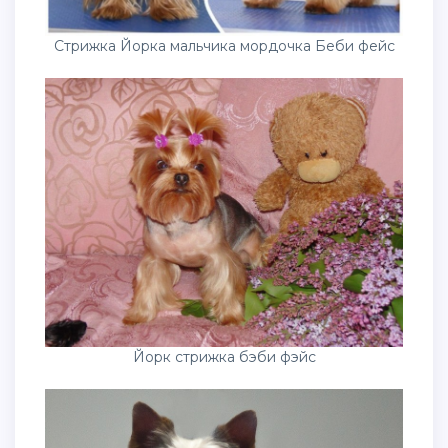
Стрижка Йорка мальчика мордочка Беби фейс
Йорк стрижка бэби фэйс