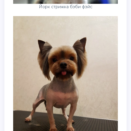
Йорк стрижка бэби фэйс