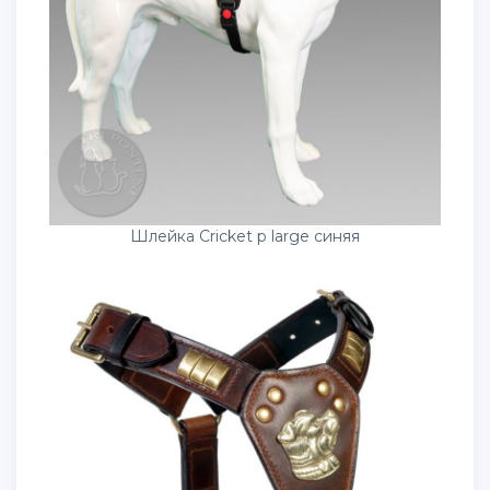
Шлейка Cricket p large синяя