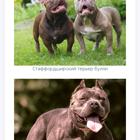
Стаффордширский терьер булли