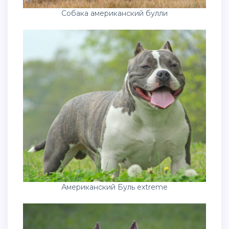
Собака американский булли
Американский Буль extreme