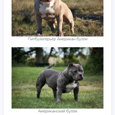
Питбультерьер Американ булли
Американский булли