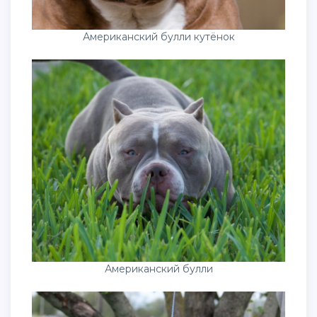
Американский булли кутёнок
Американский булли