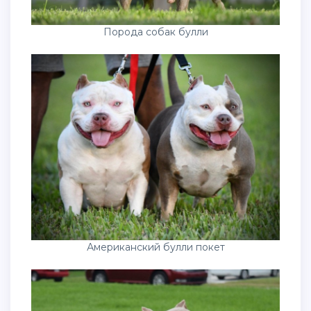
Порода собак булли
Американский булли покет