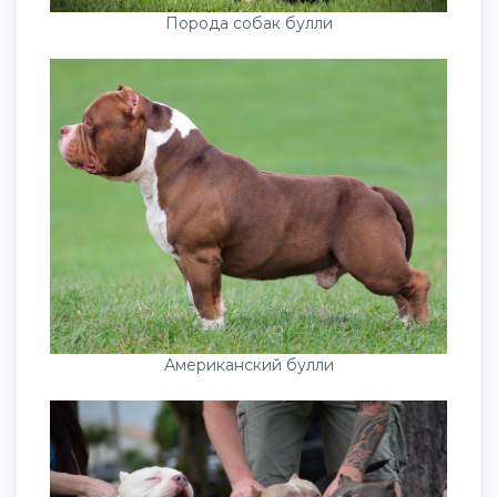
Порода собак булли
Американский булли