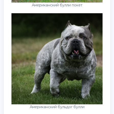
Американский булли покет
Американский бульдог булли