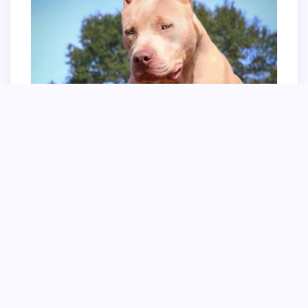
Бойцовые собаки Стерлитамак сохачевские