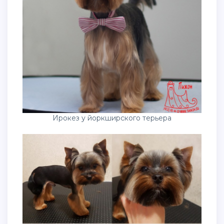
Ирокез у йоркширского терьера