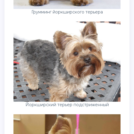
Грумминг йоркширского терьера
Йоркширский терьер подстриженный