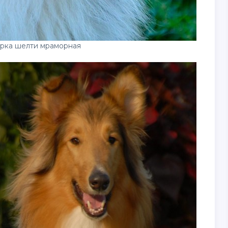
рка шелти мраморная