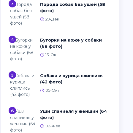
3
Порода собак без ушей (58
фото)
29-Дек
4
Бугорки на коже у собаки
(68 фото)
13-Окт
5
Собака и курица слиплись
(42 фото)
05-Окт
6
Уши спаниеля у женщин (64
фото)
02-Фев