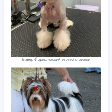
Бивер-Йоркширский терьер стрижки