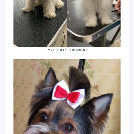
Биверы Стрижкин