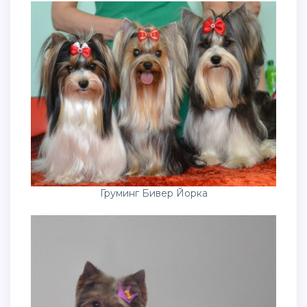
Груминг Бивер Йорка