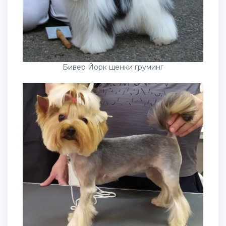
Бивер Йорк щенки груминг