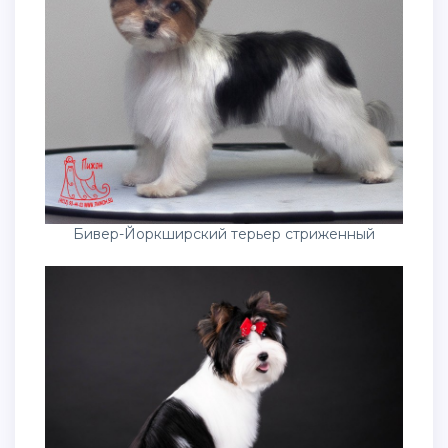
Бивер-Йоркширский терьер стриженный