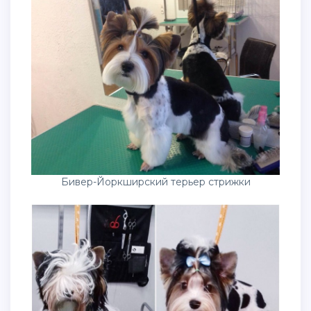
Бивер-Йоркширский терьер стрижки