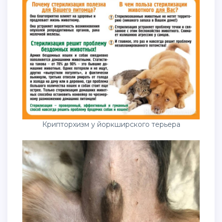
Крипторхизм у йоркширского терьера