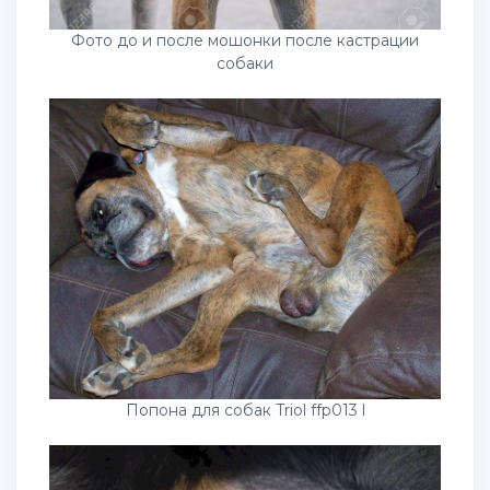
Фото до и после мошонки после кастрации
собаки
Попона для собак Triol ffp013 l