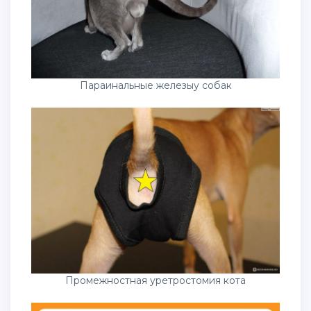
Параинальные железыу собак
Промежностная уретростомия кота