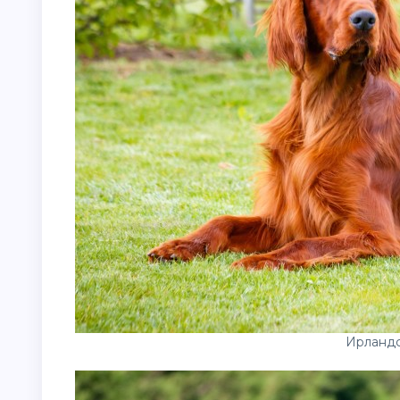
Ирландс