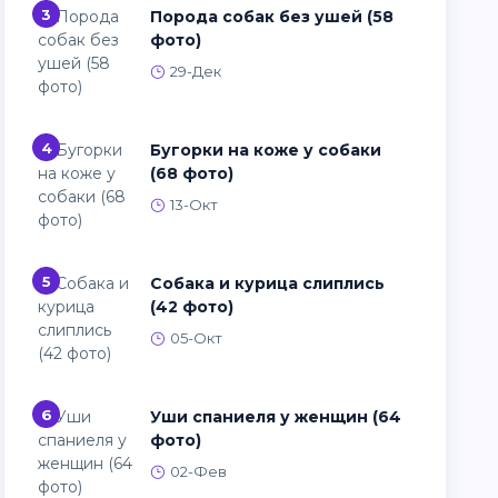
3
Порода собак без ушей (58
фото)
29-Дек
4
Бугорки на коже у собаки
(68 фото)
13-Окт
5
Собака и курица слиплись
(42 фото)
05-Окт
6
Уши спаниеля у женщин (64
фото)
02-Фев