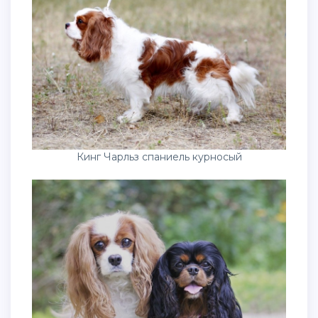
Кинг Чарльз спаниель курносый