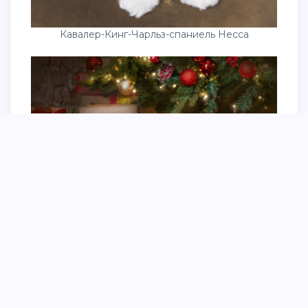
Кавалер-Кинг-Чарльз-спаниель Несса
Обои на рабочий стол кавалер Кинг Чарльз
спаниель морская Свинка