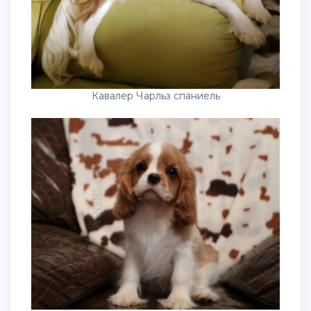
Кавалер Чарльз спаниель