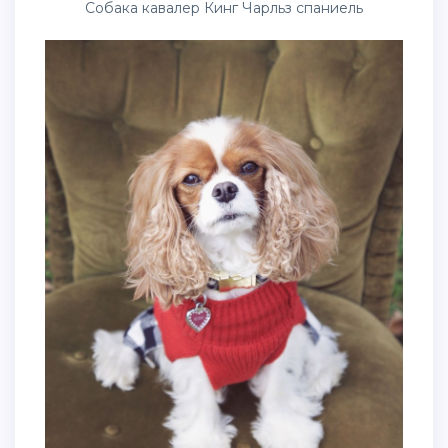
Собака кавалер Кинг Чарльз спаниель