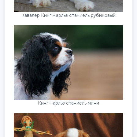
Кавалер Кинг Чарльз спаниель рубиновый
Кинг Чарльз спаниель мини