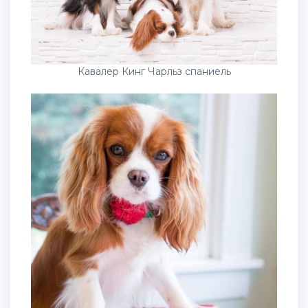
Кавалер Кинг Чарльз спаниель