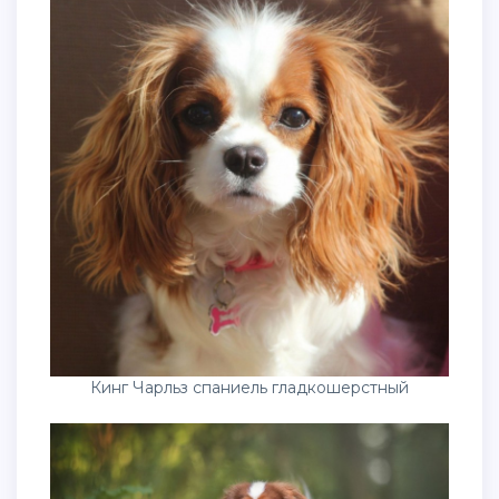
Кинг Чарльз спаниель гладкошерстный