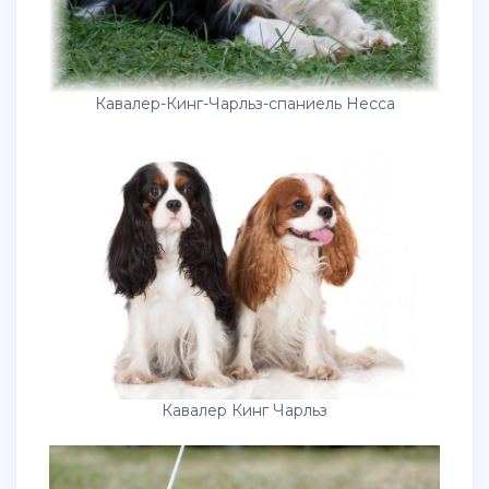
Кавалер-Кинг-Чарльз-спаниель Несса
Кавалер Кинг Чарльз