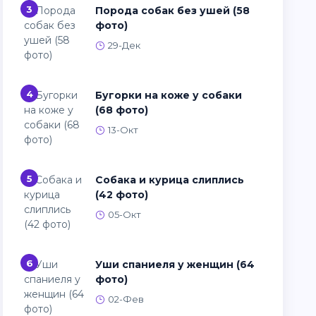
3
Порода собак без ушей (58
фото)
29-Дек
4
Бугорки на коже у собаки
(68 фото)
13-Окт
5
Собака и курица слиплись
(42 фото)
05-Окт
6
Уши спаниеля у женщин (64
фото)
02-Фев