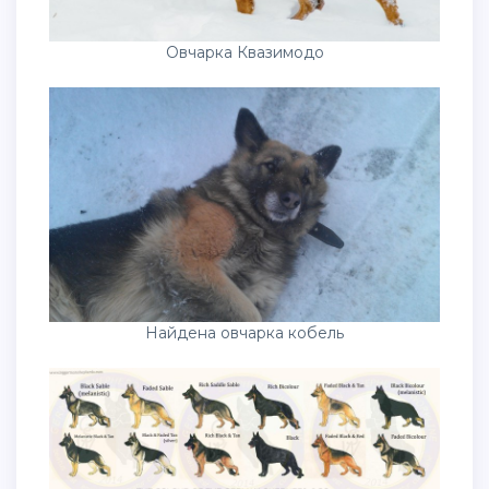
Овчарка Квазимодо
Найдена овчарка кобель