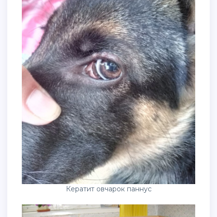
Кератит овчарок паннус