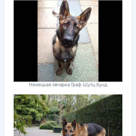
Немецкая овчарка Граф Шутц Хунд