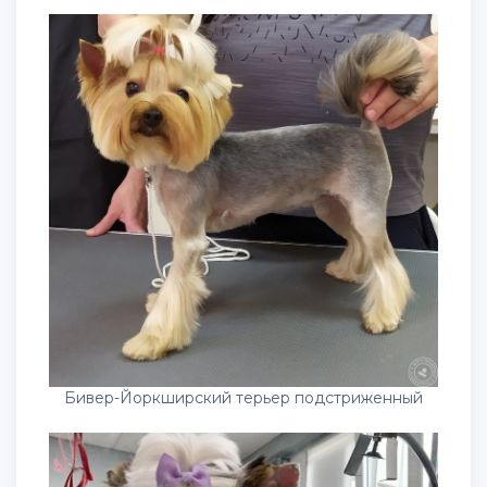
Бивер-Йоркширский терьер подстриженный