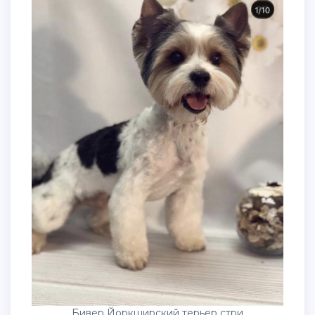
Бивер Йоркширский терьер стри