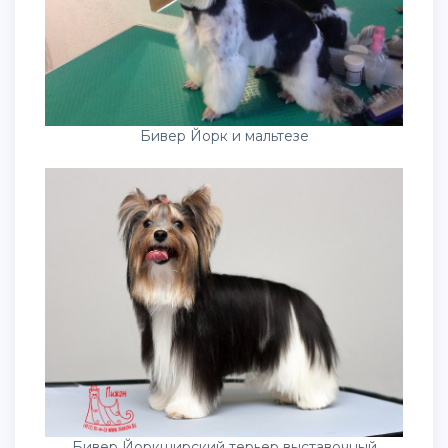
Бивер Йорк и мальтезе
Бивер Йоркширский терьер выставочный