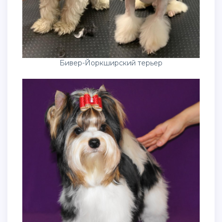
Бивер-Йоркширский терьер