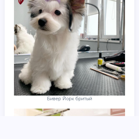
Бивер Йорк бритый