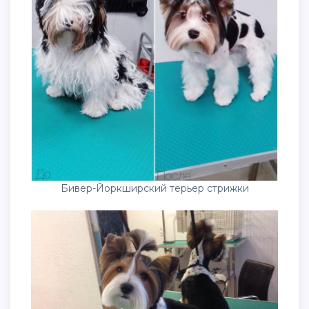
Бивер-Йоркширский терьер стрижки