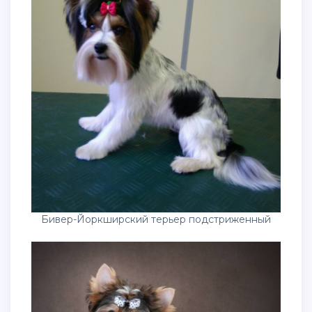
Бивер-Йоркширский терьер подстриженный