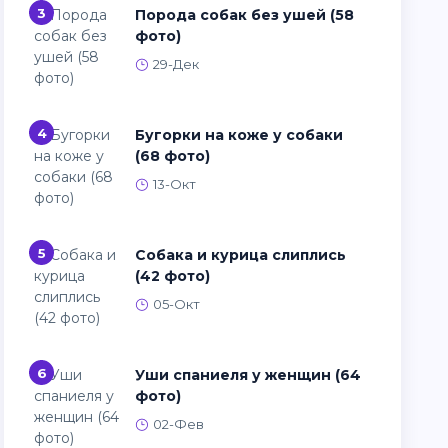
3
Порода собак без ушей (58
фото)
29-Дек
4
Бугорки на коже у собаки
(68 фото)
13-Окт
5
Собака и курица слиплись
(42 фото)
05-Окт
6
Уши спаниеля у женщин (64
фото)
02-Фев