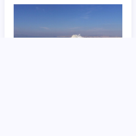
Мальтипу шоколадный