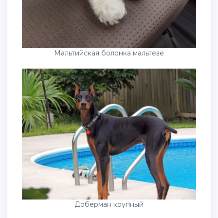
Мальтийская болонка мальтезе
Доберман крупный