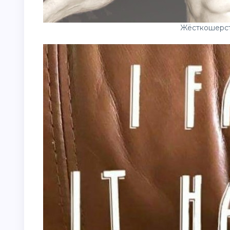
Жёсткошерст