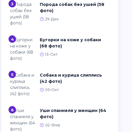
3
Порода собак без ушей (58
фото)
29-Дек
4
Бугорки на коже у собаки
(68 фото)
13-Окт
5
Собака и курица слиплись
(42 фото)
05-Окт
6
Уши спаниеля у женщин (64
фото)
02-Фев