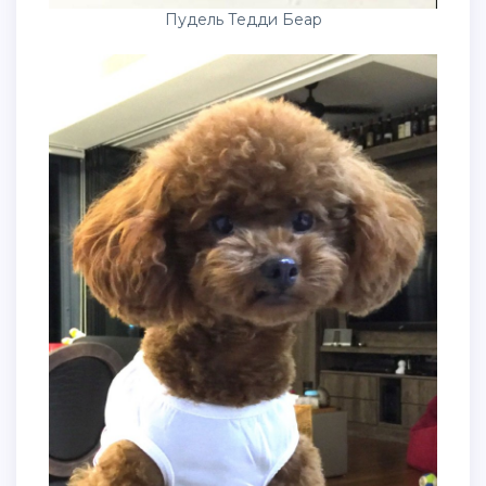
Пудель Тедди Беар