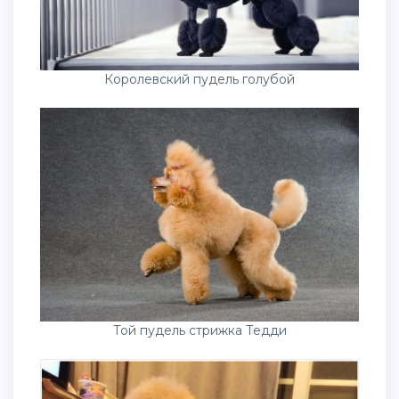
Королевский пудель голубой
Той пудель стрижка Тедди