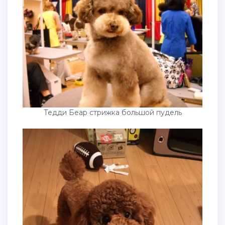
Тедди Беар стрижка большой пудель