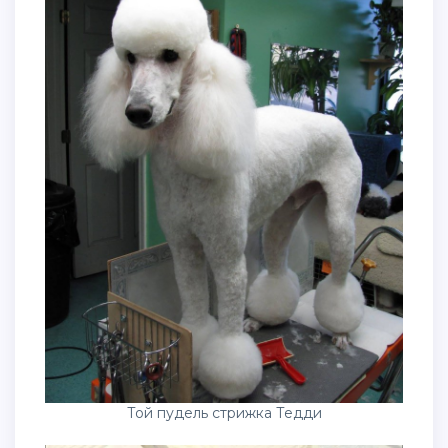
Той пудель стрижка Тедди