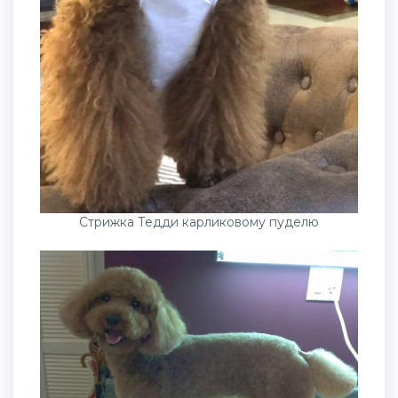
Стрижка Тедди карликовому пуделю