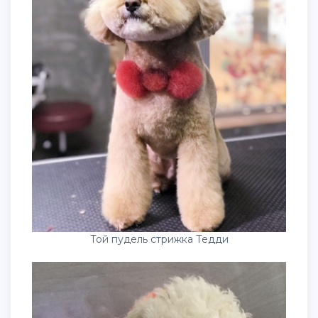
Той пудель стрижка Тедди