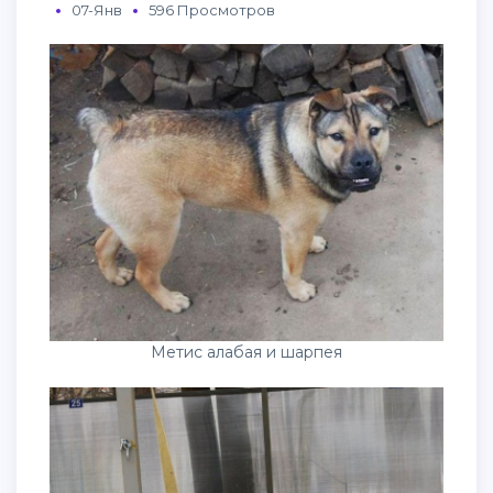
07-Янв
596 Просмотров
Метис алабая и шарпея