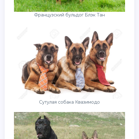
Французский бульдог Блэк Тан
Сутулая собака Квазимодо