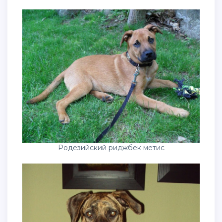
Родезийский риджбек метис