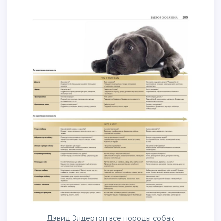
Дэвид Элдертон все породы собак