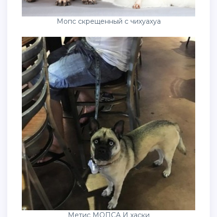
Мопс скрещенный с чихуахуа
Метис МОПСА И хаски