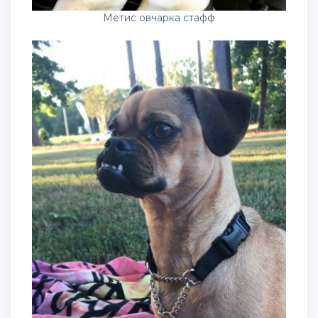
Метис овчарка стафф