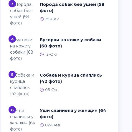
3
Порода собак без ушей (58
фото)
29-Дек
4
Бугорки на коже у собаки
(68 фото)
13-Окт
5
Собака и курица слиплись
(42 фото)
05-Окт
6
Уши спаниеля у женщин (64
фото)
02-Фев