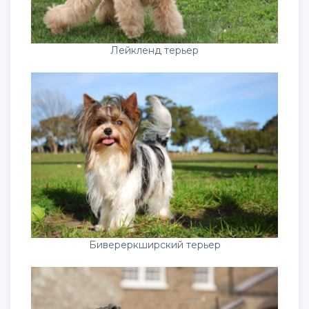
Лейкленд терьер
Бивереркширский терьер