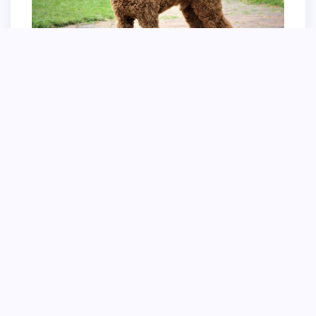
Помесь хаски и золотистого ретривера