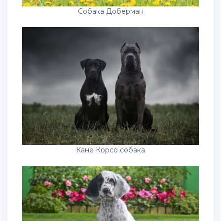
Собака Доберман
Кане Корсо собака