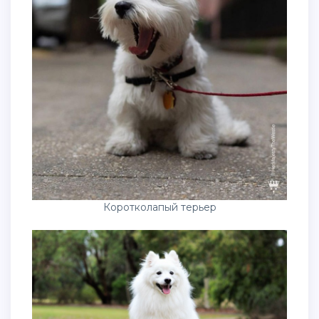
Коротколапый терьер