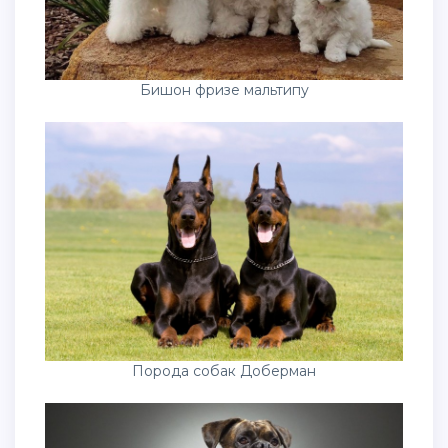
Бишон фризе мальтипу
Порода собак Доберман