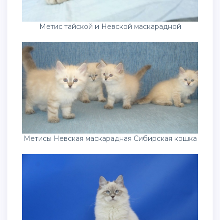
Метис тайской и Невской маскарадной
Метисы Невская маскарадная Сибирская кошка