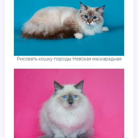
Рисовать кошку породы Невская маскарадная