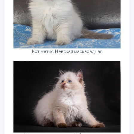
Кот метис Невская маскарадная