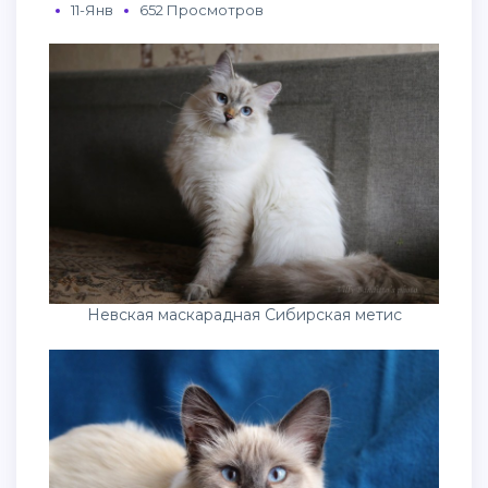
11-Янв
652 Просмотров
Невская маскарадная Сибирская метис