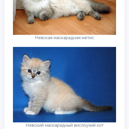
Невская маскарадная метис
Невский маскарадный вислоухий кот