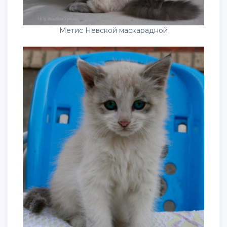
Метис Невской маскарадной