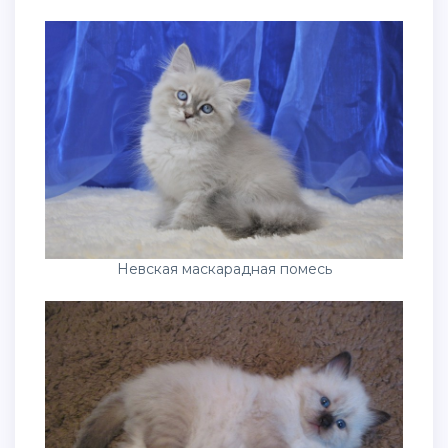
Невская маскарадная помесь