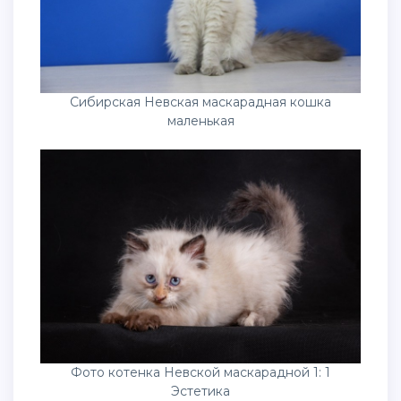
Сибирская Невская маскарадная кошка
маленькая
Фото котенка Невской маскарадной 1: 1
Эстетика