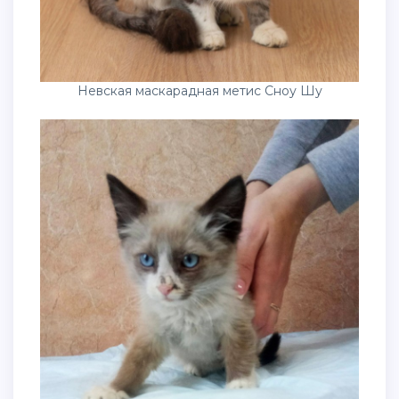
Невская маскарадная метис Сноу Шу