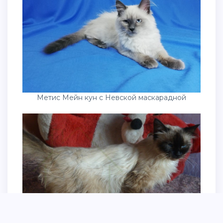
Метис Мейн кун с Невской маскарадной