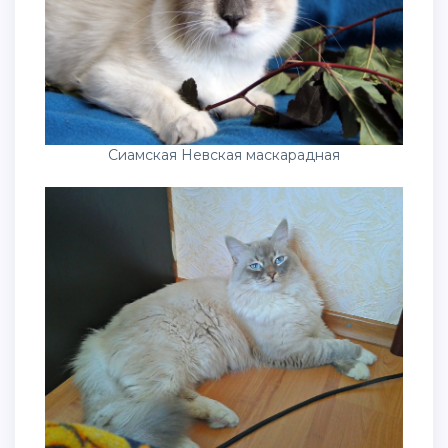
Сиамская Невская маскарадная