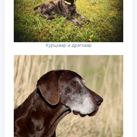
Курцхаар и дратхаар