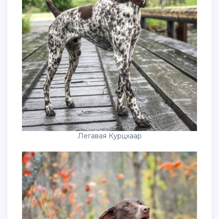
Легавая Курцхаар