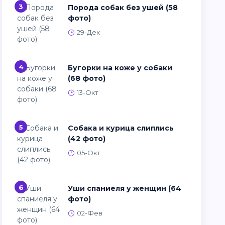
3
Порода собак без ушей (58
фото)
29-Дек
4
Бугорки на коже у собаки
(68 фото)
13-Окт
5
Собака и курица слиплись
(42 фото)
05-Окт
6
Уши спаниеля у женщин (64
фото)
02-Фев