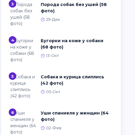
3
Порода собак без ушей (58
фото)
29-Дек
4
Бугорки на коже у собаки
(68 фото)
13-Окт
5
Собака и курица слиплись
(42 фото)
05-Окт
6
Уши спаниеля у женщин (64
фото)
02-Фев