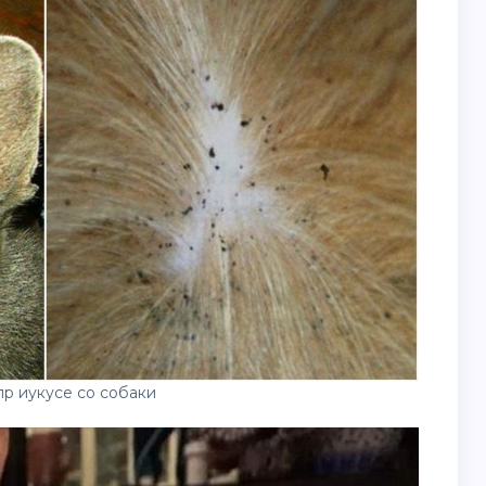
р иукусе со собаки