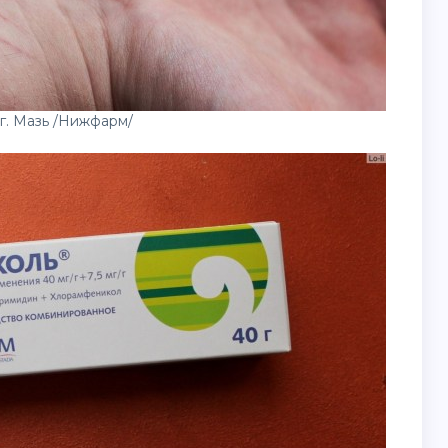
г. Мазь /Нижфарм/