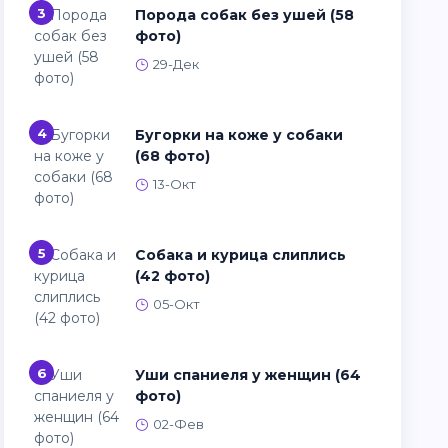
3
Порода собак без ушей (58
фото)
29-Дек
4
Бугорки на коже у собаки
(68 фото)
13-Окт
5
Собака и курица слиплись
(42 фото)
05-Окт
6
Уши спаниеля у женщин (64
фото)
02-Фев