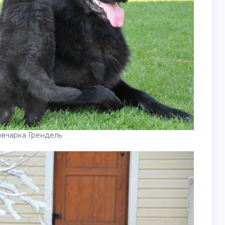
овчарка Грендель