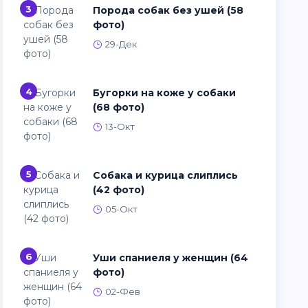
3
Порода собак без ушей (58
фото)
29-Дек
4
Бугорки на коже у собаки
(68 фото)
13-Окт
5
Собака и курица слиплись
(42 фото)
05-Окт
6
Уши спаниеля у женщин (64
фото)
02-Фев